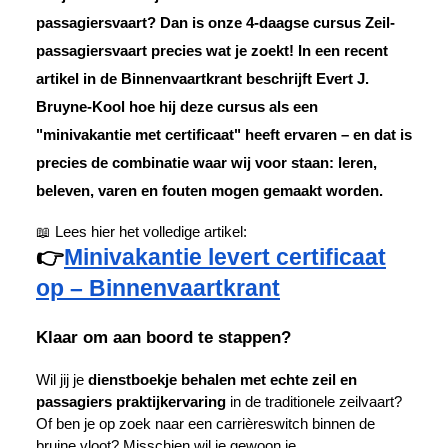
passagiersvaart? Dan is onze
4-daagse cursus Zeil-
passagiersvaart
precies wat je zoekt! In een recent
artikel in de Binnenvaartkrant beschrijft Evert J.
Bruyne-Kool hoe hij deze cursus als een
"minivakantie met certificaat"
heeft ervaren – en dat is
precies de combinatie waar wij voor staan: leren,
beleven, varen en fouten mogen gemaakt worden.
📖 Lees hier het volledige artikel:
👉
Minivakantie levert certificaat
op – Binnenvaartkrant
Klaar om aan boord te stappen?
Wil jij je
dienstboekje behalen met echte zeil en
passagiers praktijkervaring
in de traditionele zeilvaart?
Of ben je op zoek naar een carrièreswitch binnen de
bruine vloot? Misschien wil je gewoon je